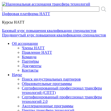
Цифровая платформа НАТТ
Курсы НАТТ
Базовый курс повышения квалификации специалистов
Продвинутый курс повышения квалификации специалистов
Об ассоциации
Члены НАТТ
Правление НАТТ
Команда
Партнёры
Документы
Контакты
Науке
Поиск индустриальных партнеров
Образовательные программы
Сертифицированный профессионал трансфера
технологий (СПТТ)
Сертифицированный профессионал трансфера
технологий 2.0
Акселерационные программы
Центры трансфера технологий