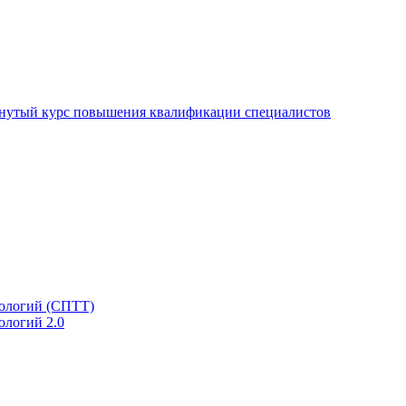
нутый курс повышения квалификации специалистов
ологий (СПТТ)
ологий 2.0