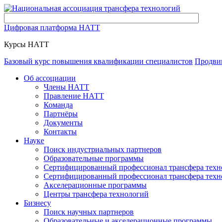
Цифровая платформа НАТТ
Курсы НАТТ
Базовый курс повышения квалификации специалистов
Продви
Об ассоциации
Члены НАТТ
Правление НАТТ
Команда
Партнёры
Документы
Контакты
Науке
Поиск индустриальных партнеров
Образовательные программы
Сертифицированный профессионал трансфера техн
Сертифицированный профессионал трансфера техн
Акселерационные программы
Центры трансфера технологий
Бизнесу
Поиск научных партнеров
Образовательные и акселерационные программы